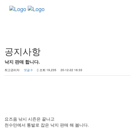
Toggle
navigati
커뮤니티
공지사항
낙지 판매 합니다.
최고관리자
댓글 0
조회 19,235
20-12-22 16:33
요즈음 낚시 시즌은 끝나고
천수만에서 통발로 잡은 낙지 판매 해 봅니다.